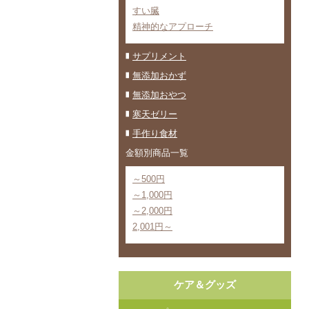
すい臓
精神的なアプローチ
サプリメント
無添加おかず
無添加おやつ
寒天ゼリー
手作り食材
金額別商品一覧
～500円
～1,000円
～2,000円
2,001円～
ケア＆グッズ