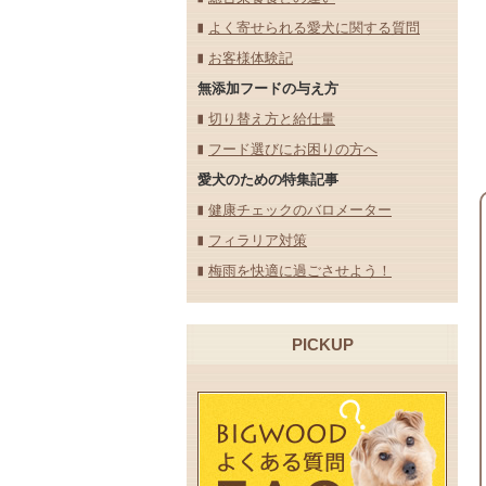
よく寄せられる愛犬に関する質問
お客様体験記
無添加フードの与え方
切り替え方と給仕量
フード選びにお困りの方へ
愛犬のための特集記事
健康チェックのバロメーター
フィラリア対策
梅雨を快適に過ごさせよう！
PICKUP