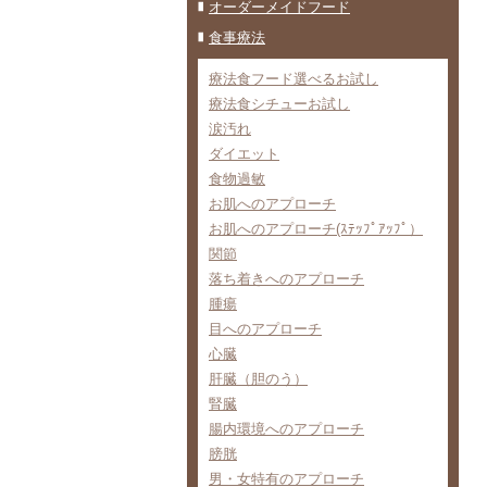
オーダーメイドフード
食事療法
療法食フード選べるお試し
療法食シチューお試し
涙汚れ
ダイエット
食物過敏
お肌へのアプローチ
お肌へのアプローチ(ｽﾃｯﾌﾟｱｯﾌﾟ）
関節
落ち着きへのアプローチ
腫瘍
目へのアプローチ
心臓
肝臓（胆のう）
腎臓
腸内環境へのアプローチ
膀胱
男・女特有のアプローチ