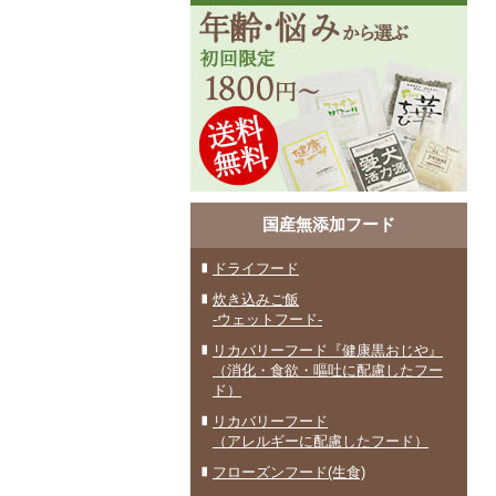
国産無添加フード
ドライフード
炊き込みご飯
-ウェットフード-
リカバリーフード『健康黒おじや』
（消化・食欲・嘔吐に配慮したフー
ド）
リカバリーフード
（アレルギーに配慮したフード）
フローズンフード(生食)