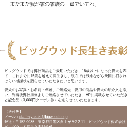
ビッグウッドでは弊社商品をご愛用いただき、15歳以上になった愛犬を
て、これまでに15歳を越えて長生きし、現在では残念ながら天国に召さ
はらい感謝状を贈らせていただきたいと思います。
愛犬のお写真・お名前・年齢、ご連絡先、愛用の商品や愛犬の紹介文を添
い。到着後弊社担当よりご連絡させていただき、HPに掲載させていただ
と記念品（3,000円クーポン券）を送らせていただきます。
【送付先】
メール：
staffmiyazaki@bigwood.co.jp
郵送：〒152-0035 東京都目黒区自由が丘2-2-11 ビッグウッド株式会社
ビッグウッド長生き表彰犬係