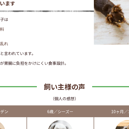
います
子は
料
乱れ
と言われています。
が胃腸に負担をかけにくい食事設計。
飼い主様の声
（個人の感想）
ルデン
6歳／シーズー
10ヶ月