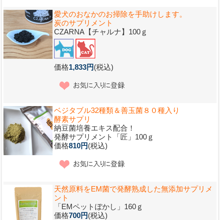
愛犬のおなかのお掃除を手助けします。
炭のサプリメント
CZARNA【チャルナ】100ｇ
価格
1,833円
(税込)
ベジタブル32種類＆善玉菌８０種入り
酵素サプリ
納豆菌培養エキス配合！
発酵サプリメント「匠」100ｇ
価格
810円
(税込)
天然原料をEM菌で発酵熟成した無添加サプリメ
ント
「EMペットぼかし」160ｇ
価格
700円
(税込)