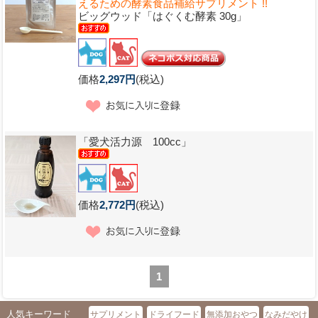
えるための酵素食品補給サプリメント !!
ビッグウッド「はぐくむ酵素 30g」
価格
2,297円
(税込)
「愛犬活力源 100cc」
価格
2,772円
(税込)
1
人気キーワード
サプリメント
ドライフード
無添加おやつ
なみだやけ