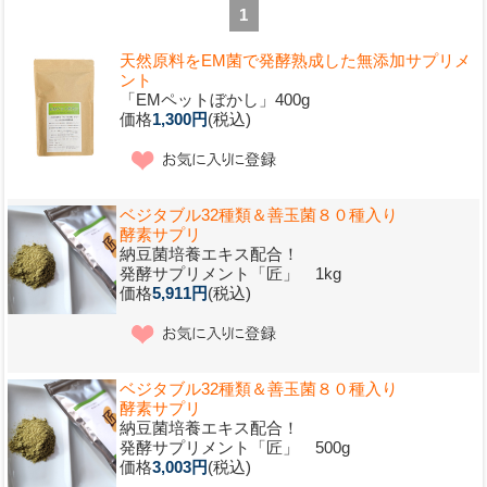
1
天然原料をEM菌で発酵熟成した無添加サプリメ
ント
「EMペットぼかし」400g
価格
1,300円
(税込)
ベジタブル32種類＆善玉菌８０種入り
酵素サプリ
納豆菌培養エキス配合！
発酵サプリメント「匠」 1kg
価格
5,911円
(税込)
ベジタブル32種類＆善玉菌８０種入り
酵素サプリ
納豆菌培養エキス配合！
発酵サプリメント「匠」 500g
価格
3,003円
(税込)