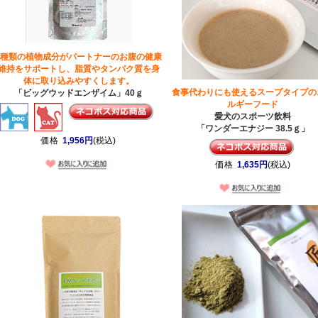
4種類の植物成分がパートナーのお腹の健康
維持をサポートし、脂質やタンパク質を身
体に取り込みやすくします。
食事代わりにも使えるスープタイプの
「ビッグウッドエンザイム」40ｇ
ルギーフード
愛犬のスポーツ飲料
「ワンダーエナジー 38.5ｇ」
価格
1,956円
(税込)
価格
1,635円
(税込)