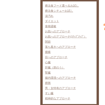
療法食フード選べるお試し
療法食シチューお試し
涙汚れ
ダイエット
食物過敏
お肌へのアプローチ
お肌へのアプローチ(ｽﾃｯﾌﾟｱｯﾌﾟ）
関節
落ち着きへのアプローチ
腫瘍
目へのアプローチ
心臓
肝臓（胆のう）
腎臓
腸内環境へのアプローチ
膀胱
男・女特有のアプローチ
すい臓
精神的なアプローチ