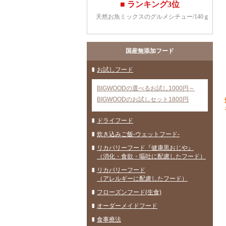
国産無添加フード
お試しフード
BIGWOODの選べるお試し1000円～
BIGWOODのお試しセット1800円
ドライフード
炊き込みご飯-ウェットフード-
リカバリーフード『健康黒おじや』
（消化・食欲・嘔吐に配慮したフード）
リカバリーフード
（アレルギーに配慮したフード）
フローズンフード(生食)
オーダーメイドフード
食事療法