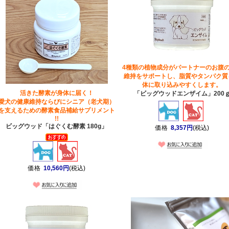
4種類の植物成分がパートナーのお腹
維持をサポートし、脂質やタンパク質
体に取り込みやすくします。
活きた酵素が身体に届く！
「ビッグウッドエンザイム」200
愛犬の健康維持ならびにシニア（老犬期）
を支えるための酵素食品補給サプリメント
!!
ビッグウッド「はぐくむ酵素 180g」
価格
8,357円
(税込)
価格
10,560円
(税込)