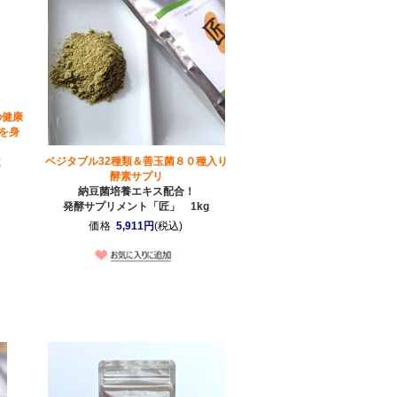
の健康
を身
ベジタブル32種類＆善玉菌８０種入り
ｇ
酵素サプリ
納豆菌培養エキス配合！
発酵サプリメント「匠」 1kg
価格
5,911円
(税込)