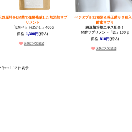
天然原料をEM菌で発酵熟成した無添加サプ
ベジタブル32種類＆善玉菌８０種入
リメント
酵素サプリ
「EMペットぼかし」400g
納豆菌培養エキス配合！
発酵サプリメント「匠」100ｇ
価格
1,300円
(税込)
価格
810円
(税込)
2 件中 1-12 件表示