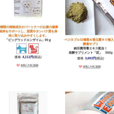
4種類の植物成分がパートナーのお腹の健康
維持をサポートし、脂質やタンパク質を身
体に取り込みやすくします。
ベジタブル32種類＆善玉菌８０種入
「ビッグウッドエンザイム」90ｇ
酵素サプリ
納豆菌培養エキス配合！
発酵サプリメント「匠」 500g
価格
4,111円
(税込)
価格
3,003円
(税込)