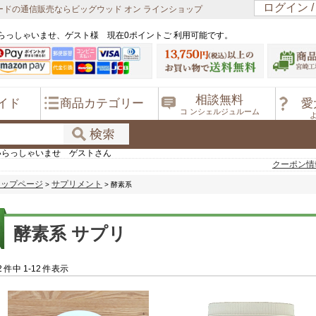
ログイン 
ドの通信販売ならビッグウッド オン ラインショップ
らっしゃいませ、ゲスト様 現在0ポイントご 利用可能です。
相談無料
イド
商品カテゴリー
愛
コ ンシェルジュルーム
いらっしゃいませ ゲストさん
クーポン情
トップページ
サプリメント
>
> 酵素系
酵素系 サプリ
2 件中 1-12 件表示